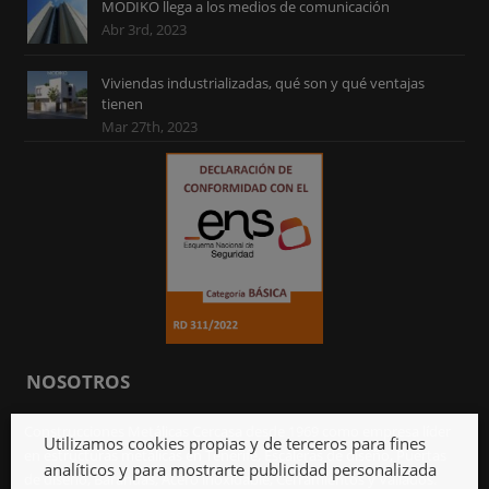
MODIKO llega a los medios de comunicación
Abr 3rd, 2023
Viviendas industrializadas, qué son y qué ventajas
tienen
Mar 27th, 2023
NOSOTROS
Construcciones Metálicas Cercasa desde 1969 como empresa líder
Utilizamos cookies propias y de terceros para fines
en estructuras metálicas en Tenerife, Escaleras de diseño, Puertas
analíticos y para mostrarte publicidad personalizada
de diseño, Barandas, Acero inoxidable, Cerramientos y Vallados.