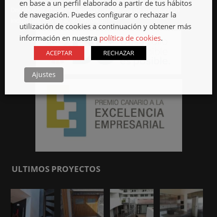
en base a un perfil elaborado a partir de tus hábitos
Distribuidor oficial en Canarias del sistema de construcción
de navegación. Puedes configurar o rechazar la
industrializado en acero Modiko.
utilización de cookies a continuación y obtener más
información en nuestra
política de cookies
.
ACEPTAR
RECHAZAR
Ajustes
ULTIMOS PROYECTOS