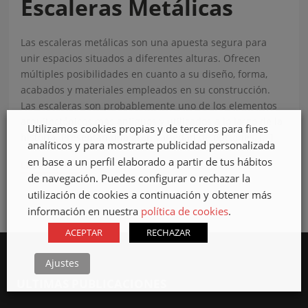
Escaleras Metálicas
Las escaleras metálicas son una apuesta segura para
unir espacios situados a diferentes alturas. Ofrecen
múltiples posibilidades en cuanto a su diseño, forma,
acabados y materiales empleados en su construcción.
Las escaleras son probablemente uno de los elementos
arquitectónicos más antiguos y utilizados a lo largo de la
Utilizamos cookies propias y de terceros para fines
historia. Presentan una gran variedad de opciones, […]
analíticos y para mostrarte publicidad personalizada
en base a un perfil elaborado a partir de tus hábitos
›
LEER MÁS
de navegación. Puedes configurar o rechazar la
utilización de cookies a continuación y obtener más
información en nuestra
política de cookies
.
ACEPTAR
RECHAZAR
Ajustes
ULTIMAS PUBLICACIONES