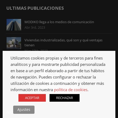
ULTIMAS PUBLICACIONES
MODIKO llega a los medios de comunicación
Abr 3rd, 2023
Viviendas industrializadas, qué son y qué ventajas
tienen
Mar 27th, 2023
Utilizamos cookies propias y de terceros para fines
analíticos y para mostrarte publicidad personalizada
en base a un perfil elaborado a partir de tus hábitos
de navegación. Puedes configurar o rechazar la
utilización de cookies a continuación y obtener más
información en nuestra
política de cookies
.
ACEPTAR
RECHAZAR
Ajustes
NOSOTROS