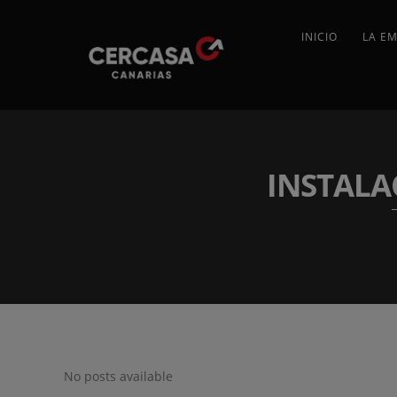
INICIO
LA E
INSTALA
No posts available