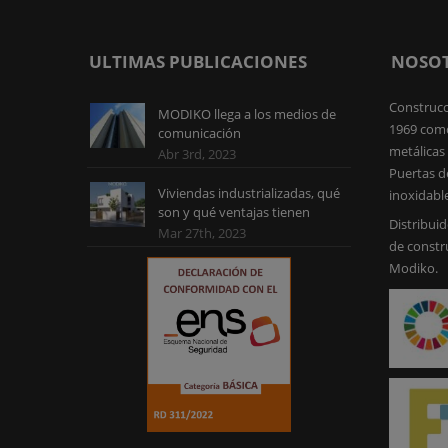
ULTIMAS PUBLICACIONES
NOSO
Construcc
MODIKO llega a los medios de
1969 como
comunicación
metálicas 
Abr 3rd, 2023
Puertas d
Viviendas industrializadas, qué
inoxidabl
son y qué ventajas tienen
Distribuid
Mar 27th, 2023
de constr
Modiko.