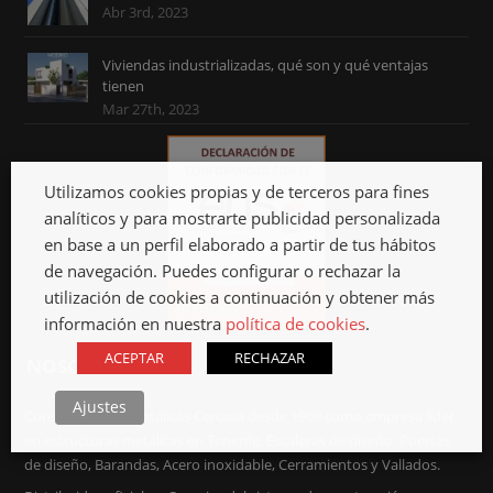
Abr 3rd, 2023
Viviendas industrializadas, qué son y qué ventajas
tienen
Mar 27th, 2023
Utilizamos cookies propias y de terceros para fines
analíticos y para mostrarte publicidad personalizada
en base a un perfil elaborado a partir de tus hábitos
de navegación. Puedes configurar o rechazar la
utilización de cookies a continuación y obtener más
información en nuestra
política de cookies
.
ACEPTAR
RECHAZAR
NOSOTROS
Ajustes
Construcciones Metálicas Cercasa desde 1969 como empresa líder
en estructuras metálicas en Tenerife, Escaleras de diseño, Puertas
de diseño, Barandas, Acero inoxidable, Cerramientos y Vallados.