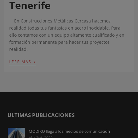
Tenerife
En Construcciones Metálicas Cercasa hacemos
realidad todas tus fantasías en acero inoxidable. Para
ello contamos con un equipo altamente cualificado y en
formación permanente para hacer tus proyectos
realidad.
›
LEER MÁS
ULTIMAS PUBLICACIONES
MODIKO llega a los medios de comunicación
Abr 3rd, 2023