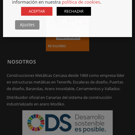
información en nuestra
política de cookies
.
ACEPTAR
RECHAZAR
Ajustes
NOSOTROS
Construcciones Metálicas Cercasa desde 1969 como empresa líder
en estructuras metálicas en Tenerife, Escaleras de diseño, Puertas
de diseño, Barandas, Acero inoxidable, Cerramientos y Vallados.
Distribuidor oficial en Canarias del sistema de construcción
industrializado en acero Modiko.