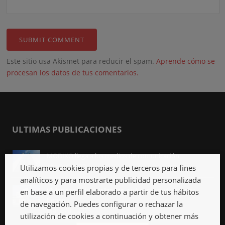
Este sitio usa Akismet para reducir el spam.
Aprende cómo se
procesan los datos de tus comentarios.
ULTIMAS PUBLICACIONES
MODIKO llega a los medios de comunicación
Abr 3rd, 2023
Utilizamos cookies propias y de terceros para fines
analíticos y para mostrarte publicidad personalizada
Viviendas industrializadas, qué son y qué ventajas
en base a un perfil elaborado a partir de tus hábitos
tienen
de navegación. Puedes configurar o rechazar la
Mar 27th, 2023
utilización de cookies a continuación y obtener más