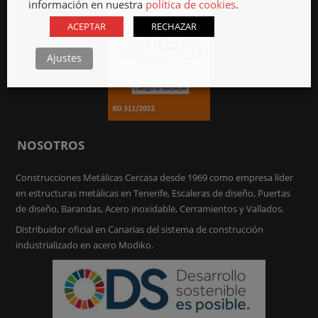
información en nuestra
política de cookies
.
ACEPTAR
RECHAZAR
Ajustes
NOSOTROS
Construcciones Metálicas Cercasa desde 1969 como empresa líder
en estructuras metálicas en Tenerife, Escaleras de diseño, Puertas
de diseño, Barandas, Acero inoxidable, Cerramientos y Vallados.
Distribuidor oficial en Canarias del sistema de construcción
industrializado en acero Modiko.