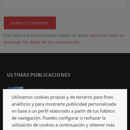
Este sitio usa Akismet para reducir el spam.
Aprende cómo se
procesan los datos de tus comentarios.
ULTIMAS PUBLICACIONES
MODIKO llega a los medios de comunicación
Abr 3rd, 2023
Utilizamos cookies propias y de terceros para fines
analíticos y para mostrarte publicidad personalizada
Viviendas industrializadas, qué son y qué ventajas
en base a un perfil elaborado a partir de tus hábitos
tienen
de navegación. Puedes configurar o rechazar la
Mar 27th, 2023
utilización de cookies a continuación y obtener más