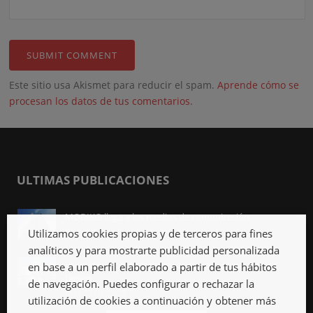
Este sitio usa Akismet para reducir el spam.
Aprende cómo se
procesan los datos de tus comentarios.
ULTIMAS PUBLICACIONES
MODIKO llega a los medios de comunicación
Abr 3rd, 2023
Utilizamos cookies propias y de terceros para fines
analíticos y para mostrarte publicidad personalizada
Viviendas industrializadas, qué son y qué ventajas
en base a un perfil elaborado a partir de tus hábitos
tienen
de navegación. Puedes configurar o rechazar la
Mar 27th, 2023
utilización de cookies a continuación y obtener más