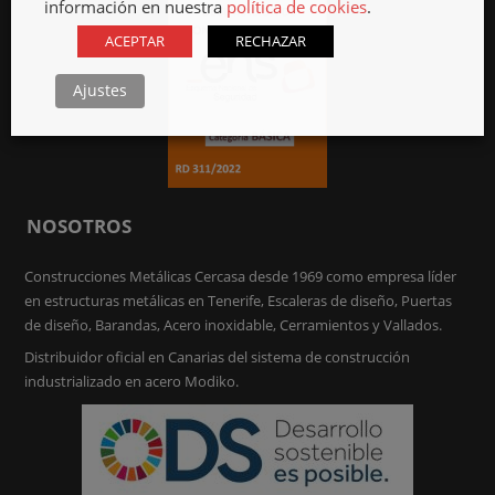
información en nuestra
política de cookies
.
ACEPTAR
RECHAZAR
Ajustes
NOSOTROS
Construcciones Metálicas Cercasa desde 1969 como empresa líder
en estructuras metálicas en Tenerife, Escaleras de diseño, Puertas
de diseño, Barandas, Acero inoxidable, Cerramientos y Vallados.
Distribuidor oficial en Canarias del sistema de construcción
industrializado en acero Modiko.