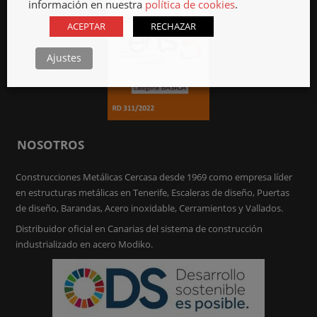
información en nuestra
política de cookies
.
ACEPTAR
RECHAZAR
Ajustes
NOSOTROS
Construcciones Metálicas Cercasa desde 1969 como empresa líder
en estructuras metálicas en Tenerife, Escaleras de diseño, Puertas
de diseño, Barandas, Acero inoxidable, Cerramientos y Vallados.
Distribuidor oficial en Canarias del sistema de construcción
industrializado en acero Modiko.