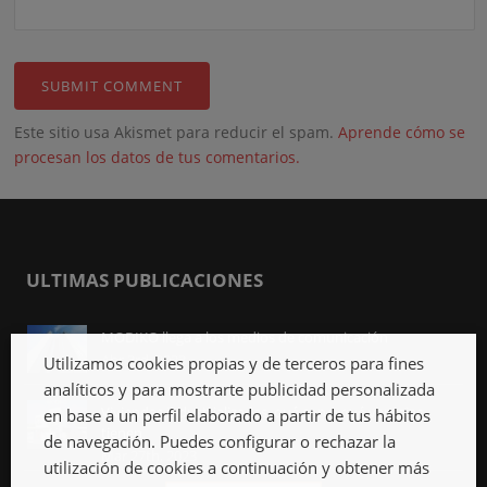
Este sitio usa Akismet para reducir el spam.
Aprende cómo se
procesan los datos de tus comentarios.
ULTIMAS PUBLICACIONES
MODIKO llega a los medios de comunicación
Abr 3rd, 2023
Utilizamos cookies propias y de terceros para fines
analíticos y para mostrarte publicidad personalizada
Viviendas industrializadas, qué son y qué ventajas
en base a un perfil elaborado a partir de tus hábitos
tienen
de navegación. Puedes configurar o rechazar la
Mar 27th, 2023
utilización de cookies a continuación y obtener más