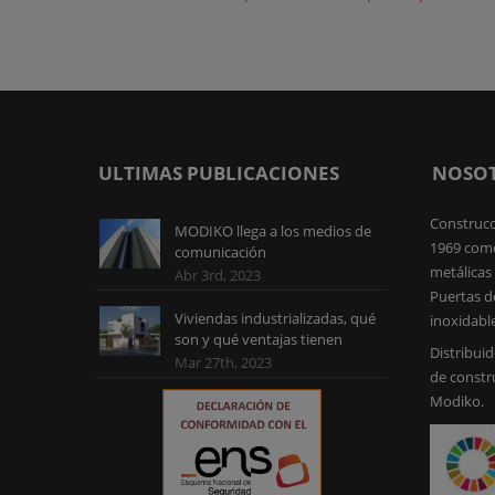
ULTIMAS PUBLICACIONES
NOSO
Construcc
MODIKO llega a los medios de
1969 como
comunicación
metálicas 
Abr 3rd, 2023
Puertas d
Viviendas industrializadas, qué
inoxidabl
son y qué ventajas tienen
Distribuid
Mar 27th, 2023
de constr
Modiko.