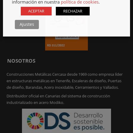
información en nuestra
política de cookies
.
ACEPTAR
RECHAZAR
Ajustes
NOSOTROS
Construcciones Metálicas Cercasa desde 1969 como empresa líder
en estructuras metálicas en Tenerife, Escaleras de diseño, Puertas
de diseño, Barandas, Acero inoxidable, Cerramientos y Vallados.
Distribuidor oficial en Canarias del sistema de construcción
industrializado en acero Modiko.