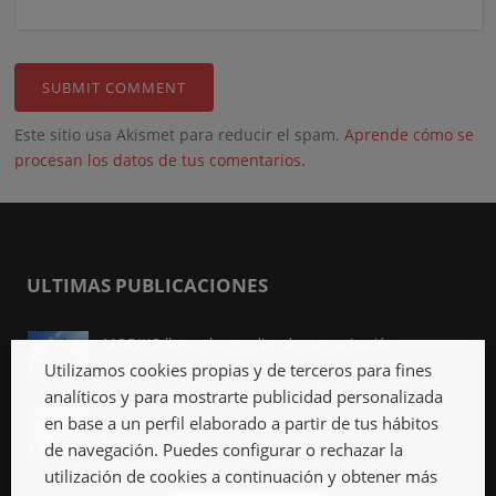
Este sitio usa Akismet para reducir el spam.
Aprende cómo se
procesan los datos de tus comentarios.
ULTIMAS PUBLICACIONES
MODIKO llega a los medios de comunicación
Abr 3rd, 2023
Utilizamos cookies propias y de terceros para fines
analíticos y para mostrarte publicidad personalizada
Viviendas industrializadas, qué son y qué ventajas
en base a un perfil elaborado a partir de tus hábitos
tienen
de navegación. Puedes configurar o rechazar la
Mar 27th, 2023
utilización de cookies a continuación y obtener más