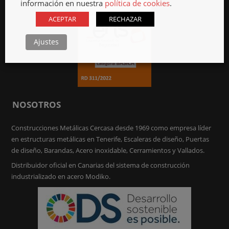
información en nuestra
política de cookies
.
ACEPTAR
RECHAZAR
Ajustes
NOSOTROS
Construcciones Metálicas Cercasa desde 1969 como empresa líder
en estructuras metálicas en Tenerife, Escaleras de diseño, Puertas
de diseño, Barandas, Acero inoxidable, Cerramientos y Vallados.
Distribuidor oficial en Canarias del sistema de construcción
industrializado en acero Modiko.