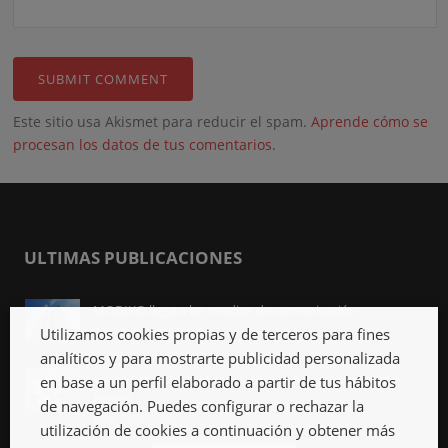
Este sitio usa Akismet para reducir el spam.
Aprende cómo se
procesan los datos de tus comentarios.
ULTIMAS PUBLICACIONES
MODIKO llega a los medios de comunicación
Abr 3rd, 2023
Utilizamos cookies propias y de terceros para fines
analíticos y para mostrarte publicidad personalizada
Viviendas industrializadas, qué son y qué ventajas
en base a un perfil elaborado a partir de tus hábitos
tienen
de navegación. Puedes configurar o rechazar la
Mar 27th, 2023
utilización de cookies a continuación y obtener más