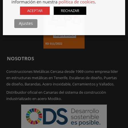
información en nuestra
política de cookies
.
ACEPTAR
RECHAZAR
Ajustes
NOSOTROS
Construcciones Metálicas Cercasa desde 1969 como empresa líder
en estructuras metálicas en Tenerife, Escaleras de diseño, Puertas
de diseño, Barandas, Acero inoxidable, Cerramientos y Vallados.
Distribuidor oficial en Canarias del sistema de construcción
industrializado en acero Modiko.