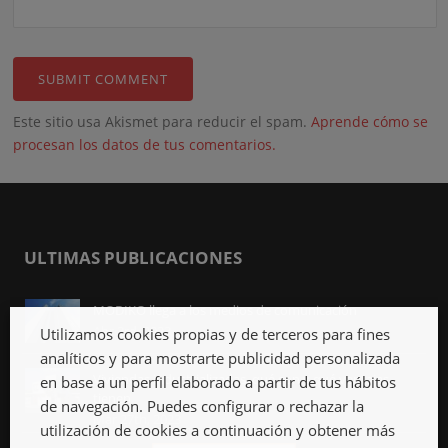
Este sitio usa Akismet para reducir el spam.
Aprende cómo se
procesan los datos de tus comentarios.
ULTIMAS PUBLICACIONES
MODIKO llega a los medios de comunicación
Abr 3rd, 2023
Utilizamos cookies propias y de terceros para fines
analíticos y para mostrarte publicidad personalizada
Viviendas industrializadas, qué son y qué ventajas
en base a un perfil elaborado a partir de tus hábitos
tienen
de navegación. Puedes configurar o rechazar la
Mar 27th, 2023
utilización de cookies a continuación y obtener más