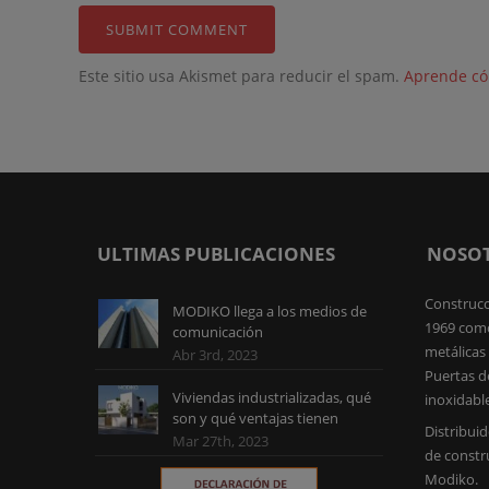
Este sitio usa Akismet para reducir el spam.
Aprende có
ULTIMAS PUBLICACIONES
NOSO
Construcc
MODIKO llega a los medios de
1969 como
comunicación
metálicas 
Abr 3rd, 2023
Puertas d
Viviendas industrializadas, qué
inoxidabl
son y qué ventajas tienen
Distribuid
Mar 27th, 2023
de constr
Modiko.