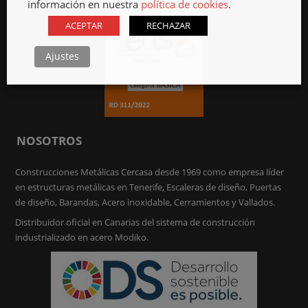
información en nuestra
política de cookies
.
ACEPTAR
RECHAZAR
Ajustes
NOSOTROS
Construcciones Metálicas Cercasa desde 1969 como empresa líder
en estructuras metálicas en Tenerife, Escaleras de diseño, Puertas
de diseño, Barandas, Acero inoxidable, Cerramientos y Vallados.
Distribuidor oficial en Canarias del sistema de construcción
industrializado en acero Modiko.