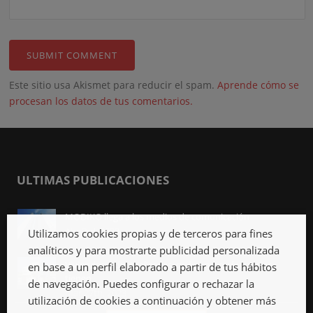
Este sitio usa Akismet para reducir el spam.
Aprende cómo se
procesan los datos de tus comentarios.
ULTIMAS PUBLICACIONES
MODIKO llega a los medios de comunicación
Abr 3rd, 2023
Utilizamos cookies propias y de terceros para fines
analíticos y para mostrarte publicidad personalizada
Viviendas industrializadas, qué son y qué ventajas
en base a un perfil elaborado a partir de tus hábitos
tienen
de navegación. Puedes configurar o rechazar la
Mar 27th, 2023
utilización de cookies a continuación y obtener más