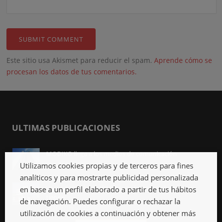
Este sitio usa Akismet para reducir el spam.
Aprende cómo se
procesan los datos de tus comentarios.
ULTIMAS PUBLICACIONES
MODIKO llega a los medios de comunicación
Abr 3rd, 2023
Utilizamos cookies propias y de terceros para fines
analíticos y para mostrarte publicidad personalizada
Viviendas industrializadas, qué son y qué ventajas
en base a un perfil elaborado a partir de tus hábitos
tienen
de navegación. Puedes configurar o rechazar la
Mar 27th, 2023
utilización de cookies a continuación y obtener más