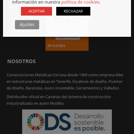
información en nuestra
política de cookies
.
ACEPTAR
RECHAZAR
Ajustes
NOSOTROS
Construcciones Metálicas Cercasa desde 1969 como empresa líder
en estructuras metálicas en Tenerife, Escaleras de diseño, Puertas
de diseño, Barandas, Acero inoxidable, Cerramientos y Vallados.
Distribuidor oficial en Canarias del sistema de construcción
industrializado en acero Modiko.