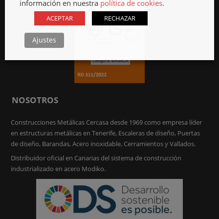
información en nuestra
política de cookies
.
ACEPTAR
RECHAZAR
Ajustes
NOSOTROS
Construcciones Metálicas Cercasa desde 1969 como empresa líder
en estructuras metálicas en Tenerife, Escaleras de diseño, Puertas
de diseño, Barandas, Acero inoxidable, Cerramientos y Vallados.
Distribuidor oficial en Canarias del sistema de construcción
industrializado en acero Modiko.