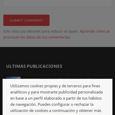
Este sitio usa Akismet para reducir el spam.
Aprende cómo se
procesan los datos de tus comentarios.
ULTIMAS PUBLICACIONES
MODIKO llega a los medios de comunicación
Abr 3rd, 2023
Utilizamos cookies propias y de terceros para fines
analíticos y para mostrarte publicidad personalizada
Viviendas industrializadas, qué son y qué ventajas
en base a un perfil elaborado a partir de tus hábitos
tienen
de navegación. Puedes configurar o rechazar la
Mar 27th, 2023
utilización de cookies a continuación y obtener más