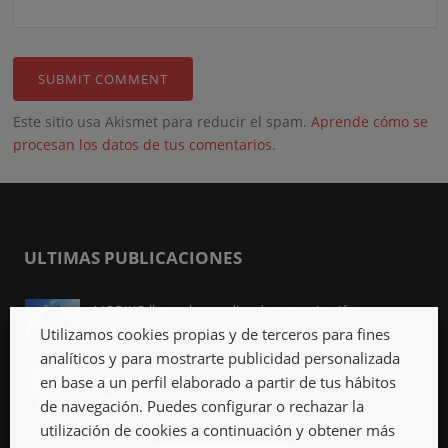
Este sitio usa Akismet para reducir el spam.
Aprende cómo se
procesan los datos de tus comentarios.
ULTIMAS PUBLICACIONES
MODIKO llega a los medios de comunicación
Abr 3rd, 2023
Utilizamos cookies propias y de terceros para fines
analíticos y para mostrarte publicidad personalizada
Viviendas industrializadas, qué son y qué ventajas
en base a un perfil elaborado a partir de tus hábitos
tienen
de navegación. Puedes configurar o rechazar la
Mar 27th, 2023
utilización de cookies a continuación y obtener más