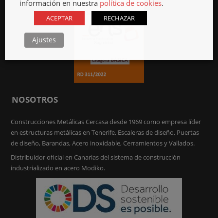
información en nuestra
política de cookies
.
ACEPTAR
RECHAZAR
Ajustes
NOSOTROS
Construcciones Metálicas Cercasa desde 1969 como empresa líder
en estructuras metálicas en Tenerife, Escaleras de diseño, Puertas
de diseño, Barandas, Acero inoxidable, Cerramientos y Vallados.
Distribuidor oficial en Canarias del sistema de construcción
industrializado en acero Modiko.