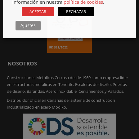
información en nuestra
política de cookies
.
ACEPTAR
RECHAZAR
Ajustes
NOSOTROS
Construcciones Metálicas Cercasa desde 1969 como empresa líder
en estructuras metálicas en Tenerife, Escaleras de diseño, Puertas
de diseño, Barandas, Acero inoxidable, Cerramientos y Vallados.
Distribuidor oficial en Canarias del sistema de construcción
industrializado en acero Modiko.