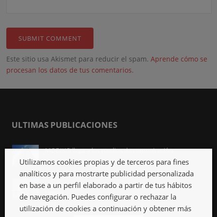
Este sitio usa Akismet para reducir el spam.
Aprende cómo se
procesan los datos de tus comentarios.
ULTIMAS PUBLICACIONES
MODIKO llega a los medios de comunicación
Abr 3rd, 2023
Utilizamos cookies propias y de terceros para fines
analíticos y para mostrarte publicidad personalizada
Viviendas industrializadas, qué son y qué ventajas
en base a un perfil elaborado a partir de tus hábitos
tienen
de navegación. Puedes configurar o rechazar la
Mar 27th, 2023
utilización de cookies a continuación y obtener más