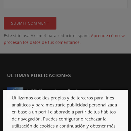
Este sitio usa Akismet para reducir el spam.
Aprende cómo se
procesan los datos de tus comentarios.
ULTIMAS PUBLICACIONES
MODIKO llega a los medios de comunicación
Abr 3rd, 2023
Utilizamos cookies propias y de terceros para fines
analíticos y para mostrarte publicidad personalizada
Viviendas industrializadas, qué son y qué ventajas
en base a un perfil elaborado a partir de tus hábitos
tienen
de navegación. Puedes configurar o rechazar la
Mar 27th, 2023
utilización de cookies a continuación y obtener más