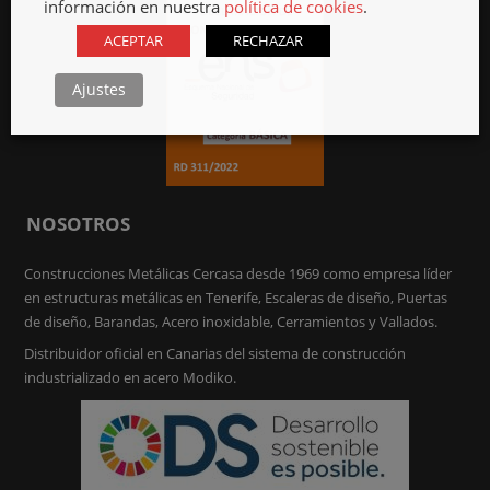
información en nuestra
política de cookies
.
ACEPTAR
RECHAZAR
Ajustes
NOSOTROS
Construcciones Metálicas Cercasa desde 1969 como empresa líder
en estructuras metálicas en Tenerife, Escaleras de diseño, Puertas
de diseño, Barandas, Acero inoxidable, Cerramientos y Vallados.
Distribuidor oficial en Canarias del sistema de construcción
industrializado en acero Modiko.