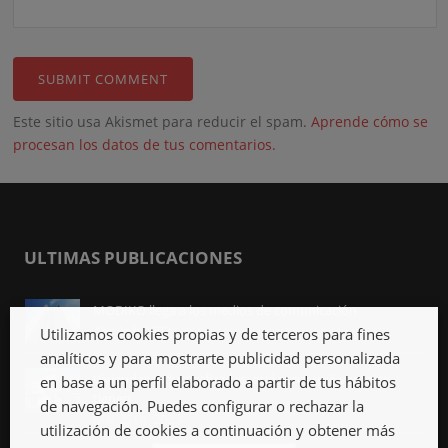
Este sitio usa Akismet para reducir el spam.
Aprende cómo se
procesan los datos de tus comentarios.
ULTIMAS PUBLICACIONES
MODIKO llega a los medios de comunicación
Abr 3rd, 2023
Utilizamos cookies propias y de terceros para fines
analíticos y para mostrarte publicidad personalizada
Viviendas industrializadas, qué son y qué ventajas
en base a un perfil elaborado a partir de tus hábitos
tienen
de navegación. Puedes configurar o rechazar la
Mar 27th, 2023
utilización de cookies a continuación y obtener más