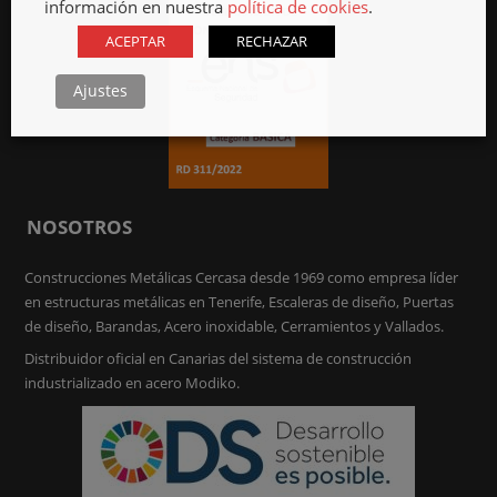
información en nuestra
política de cookies
.
ACEPTAR
RECHAZAR
Ajustes
NOSOTROS
Construcciones Metálicas Cercasa desde 1969 como empresa líder
en estructuras metálicas en Tenerife, Escaleras de diseño, Puertas
de diseño, Barandas, Acero inoxidable, Cerramientos y Vallados.
Distribuidor oficial en Canarias del sistema de construcción
industrializado en acero Modiko.