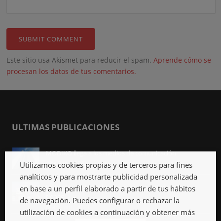
Este sitio usa Akismet para reducir el spam.
Aprende cómo se
procesan los datos de tus comentarios.
ULTIMAS PUBLICACIONES
MODIKO llega a los medios de comunicación
Abr 3rd, 2023
Utilizamos cookies propias y de terceros para fines
analíticos y para mostrarte publicidad personalizada
Viviendas industrializadas, qué son y qué ventajas
en base a un perfil elaborado a partir de tus hábitos
tienen
de navegación. Puedes configurar o rechazar la
Mar 27th, 2023
utilización de cookies a continuación y obtener más