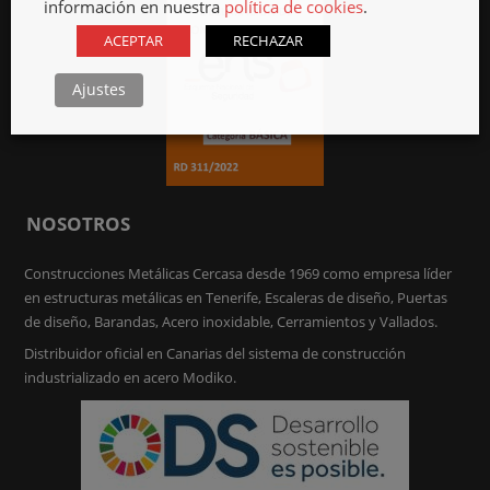
información en nuestra
política de cookies
.
ACEPTAR
RECHAZAR
Ajustes
NOSOTROS
Construcciones Metálicas Cercasa desde 1969 como empresa líder
en estructuras metálicas en Tenerife, Escaleras de diseño, Puertas
de diseño, Barandas, Acero inoxidable, Cerramientos y Vallados.
Distribuidor oficial en Canarias del sistema de construcción
industrializado en acero Modiko.