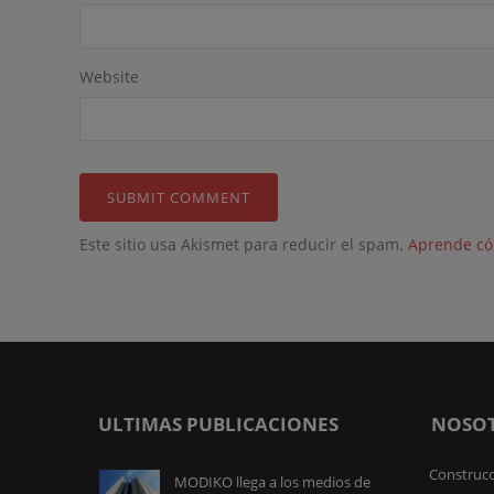
Website
Este sitio usa Akismet para reducir el spam.
Aprende có
ULTIMAS PUBLICACIONES
NOSO
Construcc
MODIKO llega a los medios de