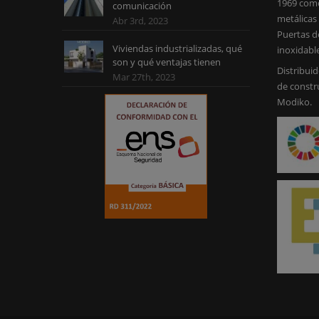
1969 como
comunicación
metálicas 
Abr 3rd, 2023
Puertas d
Viviendas industrializadas, qué
inoxidabl
son y qué ventajas tienen
Distribuid
Mar 27th, 2023
de constr
Modiko.