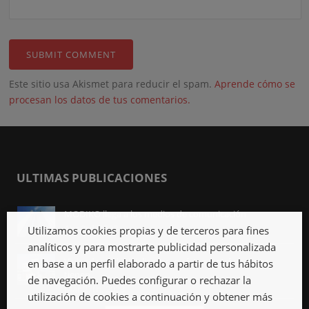
Este sitio usa Akismet para reducir el spam.
Aprende cómo se
procesan los datos de tus comentarios.
ULTIMAS PUBLICACIONES
MODIKO llega a los medios de comunicación
Abr 3rd, 2023
Utilizamos cookies propias y de terceros para fines
analíticos y para mostrarte publicidad personalizada
Viviendas industrializadas, qué son y qué ventajas
en base a un perfil elaborado a partir de tus hábitos
tienen
de navegación. Puedes configurar o rechazar la
Mar 27th, 2023
utilización de cookies a continuación y obtener más