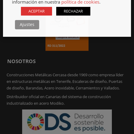
información en nuestra
política de cookies
.
ACEPTAR
RECHAZAR
Ajustes
NOSOTROS
Construcciones Metálicas Cercasa desde 1969 como empresa líder
en estructuras metálicas en Tenerife, Escaleras de diseño, Puertas
de diseño, Barandas, Acero inoxidable, Cerramientos y Vallados.
Distribuidor oficial en Canarias del sistema de construcción
industrializado en acero Modiko.