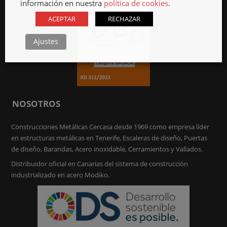
información en nuestra
política de cookies
.
ACEPTAR
RECHAZAR
Ajustes
NOSOTROS
Construcciones Metálicas Cercasa desde 1969 como empresa líder
en estructuras metálicas en Tenerife, Escaleras de diseño, Puertas
de diseño, Barandas, Acero inoxidable, Cerramientos y Vallados.
Distribuidor oficial en Canarias del sistema de construcción
industrializado en acero Modiko.