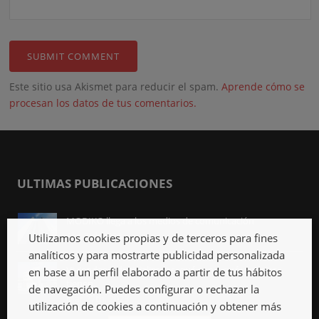
Este sitio usa Akismet para reducir el spam.
Aprende cómo se
procesan los datos de tus comentarios.
ULTIMAS PUBLICACIONES
MODIKO llega a los medios de comunicación
Abr 3rd, 2023
Utilizamos cookies propias y de terceros para fines
analíticos y para mostrarte publicidad personalizada
Viviendas industrializadas, qué son y qué ventajas
en base a un perfil elaborado a partir de tus hábitos
tienen
de navegación. Puedes configurar o rechazar la
Mar 27th, 2023
utilización de cookies a continuación y obtener más