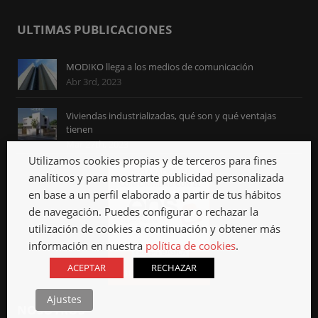
ULTIMAS PUBLICACIONES
MODIKO llega a los medios de comunicación
Abr 3rd, 2023
Viviendas industrializadas, qué son y qué ventajas
tienen
Mar 27th, 2023
Utilizamos cookies propias y de terceros para fines
analíticos y para mostrarte publicidad personalizada
en base a un perfil elaborado a partir de tus hábitos
de navegación. Puedes configurar o rechazar la
utilización de cookies a continuación y obtener más
información en nuestra
política de cookies
.
ACEPTAR
RECHAZAR
Ajustes
NOSOTROS