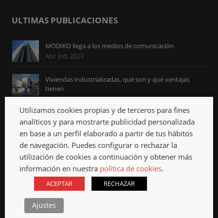
ULTIMAS PUBLICACIONES
MODIKO llega a los medios de comunicación
Abr 3rd, 2023
Viviendas industrializadas, qué son y qué ventajas
tienen
Mar 27th, 2023
Utilizamos cookies propias y de terceros para fines
analíticos y para mostrarte publicidad personalizada
en base a un perfil elaborado a partir de tus hábitos
de navegación. Puedes configurar o rechazar la
utilización de cookies a continuación y obtener más
información en nuestra
política de cookies
.
ACEPTAR
RECHAZAR
Ajustes
NOSOTROS