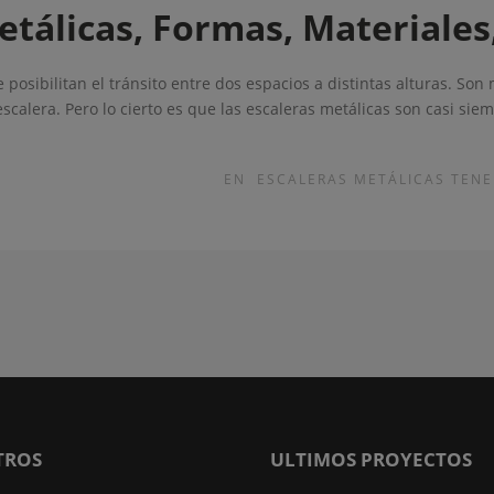
etálicas, Formas, Materiale
posibilitan el tránsito entre dos espacios a distintas alturas. So
scalera. Pero lo cierto es que las escaleras metálicas son casi sie
EN
ESCALERAS METÁLICAS TENE
TROS
ULTIMOS PROYECTOS