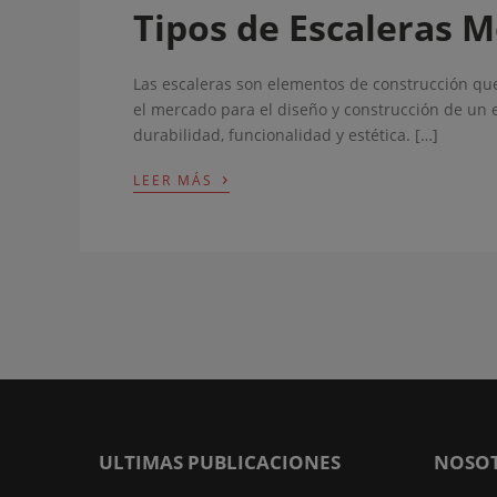
Tipos de Escaleras M
Las escaleras son elementos de construcción que 
el mercado para el diseño y construcción de un e
durabilidad, funcionalidad y estética. […]
›
LEER MÁS
ULTIMAS PUBLICACIONES
NOSO