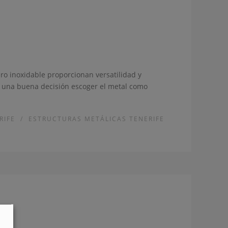
ero inoxidable proporcionan versatilidad y
rá una buena decisión escoger el metal como
RIFE
/
ESTRUCTURAS METÁLICAS TENERIFE