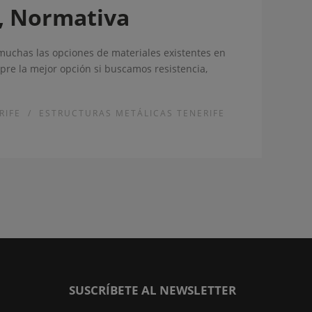
s, Normativa
n muchas las opciones de materiales existentes en
mpre la mejor opción si buscamos resistencia,
RIFE
/
ESTRUCTURAS METÁLICAS TENERIFE
SUSCRÍBETE AL NEWSLETTER