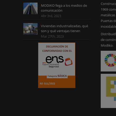
Construcc
MODIKO llega a los medios de
1969 como
comunicación
metálicas 
Abr 3rd, 2023
Puertas d
Viviendas industrializadas, qué
inoxidabl
son y qué ventajas tienen
Distribuid
Mar 27th, 2023
de constr
Modiko.