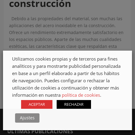
construcción
Debido a las propiedades del material, son muchas las
aplicaciones del acero inoxidable en la construcción.
Ofrece un rendimiento extremadamente satisfactorio en
los espacios públicos. Aparte de las muchas cualidades
estéticas, las características clave que respaldan esta
elección son su resistencia a la corrosión, longevidad,
Utilizamos cookies propias y de terceros para fines
excelentes propiedades higiénicas, facilidad de
analíticos y para mostrarte publicidad personalizada
mantenimiento, bajo coste de […]
en base a un perfil elaborado a partir de tus hábitos
›
LEER MÁS
de navegación. Puedes configurar o rechazar la
utilización de cookies a continuación y obtener más
información en nuestra
política de cookies
.
ACEPTAR
RECHAZAR
Ajustes
ULTIMAS PUBLICACIONES