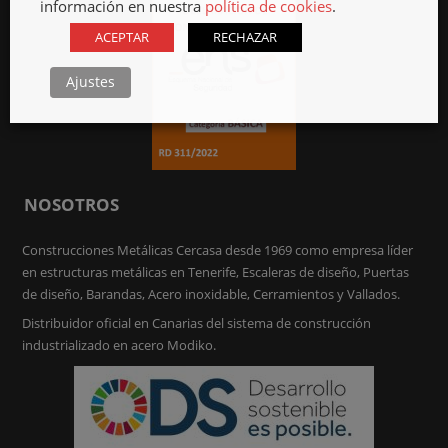
información en nuestra
política de cookies
.
ACEPTAR
RECHAZAR
Ajustes
NOSOTROS
Construcciones Metálicas Cercasa desde 1969 como empresa líder
en estructuras metálicas en Tenerife, Escaleras de diseño, Puertas
de diseño, Barandas, Acero inoxidable, Cerramientos y Vallados.
Distribuidor oficial en Canarias del sistema de construcción
industrializado en acero Modiko.