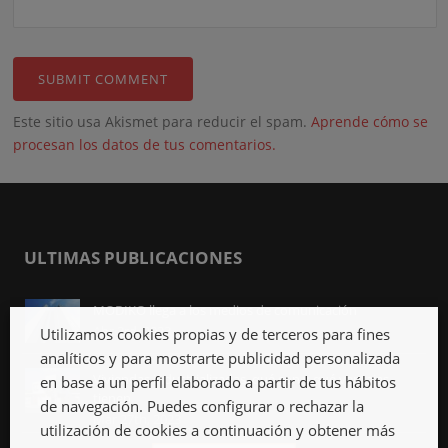
Este sitio usa Akismet para reducir el spam.
Aprende cómo se
procesan los datos de tus comentarios.
ULTIMAS PUBLICACIONES
MODIKO llega a los medios de comunicación
Abr 3rd, 2023
Utilizamos cookies propias y de terceros para fines
analíticos y para mostrarte publicidad personalizada
Viviendas industrializadas, qué son y qué ventajas
en base a un perfil elaborado a partir de tus hábitos
tienen
de navegación. Puedes configurar o rechazar la
Mar 27th, 2023
utilización de cookies a continuación y obtener más