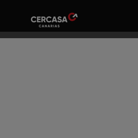
COCINA EN
FABRICACIÓN
GR
ACERO
DE NAVE
TÓT
INOXIDABLE
INDUSTRIAL
PA