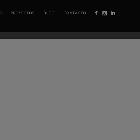
O
PROYECTOS
BLOG
CONTACTO
ACIÓN
FABRICACIÓN
CENTRO
E
Y
COMERCIAL
CTURA
COLOCACIÓN
GUAJARA