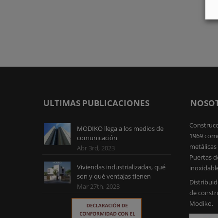
METÁL
ULTIMAS PUBLICACIONES
NOSO
Construcc
MODIKO llega a los medios de
1969 como
comunicación
metálicas 
Abr 3rd, 2023
Puertas d
Viviendas industrializadas, qué
inoxidabl
son y qué ventajas tienen
Distribuid
Mar 27th, 2023
de constr
Modiko.