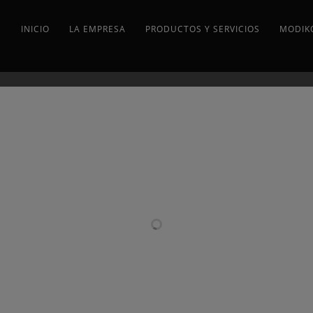
INICIO
LA EMPRESA
PRODUCTOS Y SERVICIOS
MODIK
PROYECTOS RELACIONADOS
AN
ESTRUCTURAS
ESTRUCTURAS
INSTAL
EM
METÁLICAS
METÁLICAS
D
RA
EN
EN EL
ESTRU