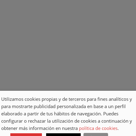
DINO
HIPERDINO
P.I.R.S.
METÁ
EN 
TERÍA
CARPINTERÍA
CARPINTERÍA
P.I.R
ICA
METÁLICA
METÁLICA
CARPIN
METÁL
DILLA
CUBIERTA
CUBIERTA
NACIM
CERO
EN BURGER
PARA
DE NU
Utilizamos cookies propias y de terceros para fines analíticos y
DABLE
KING DE
PISCINA
IMA
para mostrarte publicidad personalizada en base a un perfil
ABLE
FAÑABÉ
elaborado a partir de tus hábitos de navegación. Puedes
CARPINTERÍA
CARPIN
configurar o rechazar la utilización de cookies a continuación y
CERO
METÁLICA
METÁL
CARPINTERÍA
obtener más información en nuestra
política de cookies
.
METÁLICA
TERÍA