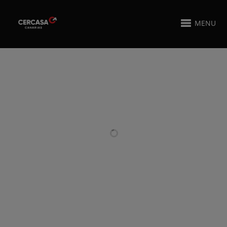
MENU
PROYECTOS RELACIONADOS
COCINA EN
FABRICACIÓN DE
ACERO
NAVE
INOXIDABLE
INDUSTRIAL