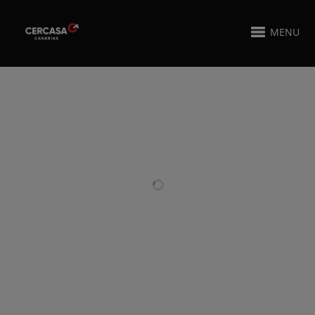
MENU
PROYECTOS RELACIONADOS
COCINA EN
FABRICACIÓN DE
ACERO
NAVE
INOXIDABLE
INDUSTRIAL