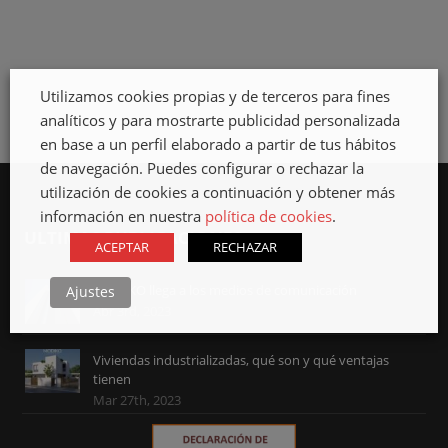
NACIMIENTO DE
NUESTRA
IMAGEN
Utilizamos cookies propias y de terceros para fines
analíticos y para mostrarte publicidad personalizada
en base a un perfil elaborado a partir de tus hábitos
de navegación. Puedes configurar o rechazar la
utilización de cookies a continuación y obtener más
información en nuestra
política de cookies
.
ULTIMAS PUBLICACIONES
ACEPTAR
RECHAZAR
MODIKO llega a los medios de comunicación
Ajustes
Abr 3rd, 2023
Viviendas industrializadas, qué son y qué ventajas
tienen
Mar 27th, 2023