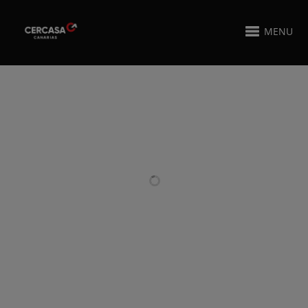
MENU
PROYECTOS RELACIONADOS
COCINA EN
FABRICACIÓN DE
ACERO
NAVE
INOXIDABLE
INDUSTRIAL