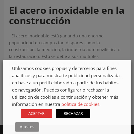
El acero inoxidable en la
construcción
El acero inoxidable está ganando una enorme
popularidad en campos tan dispares como la
construcción, la medicina, la industria automovilística o
la restauración. Esto se debe a sus múltiples
propiedades y beneficios, tales como la resistencia a la
Utilizamos cookies propias y de terceros para fines
corrosión, flexibilidad y durabilidad. El uso del acero
analíticos y para mostrarte publicidad personalizada
inoxidable en la construcción ha revolucionado el sector,
en base a un perfil elaborado a partir de tus hábitos
[…]
de navegación. Puedes configurar o rechazar la
›
LEER MÁS
utilización de cookies a continuación y obtener más
información en nuestra
política de cookies
.
ACEPTAR
RECHAZAR
Ajustes